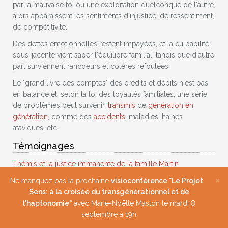
par la mauvaise foi ou une exploitation quelconque de l'autre,
alors apparaissent les sentiments d'injustice, de ressentiment,
de compétitivité.
Des dettes émotionnelles restent impayées, et la culpabilité
sous-jacente vient saper l'équilibre familial, tandis que d'autre
part surviennent rancoeurs et colères refoulées.
Le "grand livre des comptes" des crédits et débits n'est pas
en balance et, selon la loi des loyautés familiales, une série
de problèmes peut survenir,
transmis
de
génération en
génération
, comme des
accidents
, maladies, haines
ataviques, etc.
Témoignages
Thémis et la justice immanente de la famille Martin
×
Ne manquez pas la prochaine
visioconférence "Le Projet
Sens: à la croisée du transgénérationnel et de
l'haptonomie"
avec Marie-Noëlle Maston le mardi 8
septembre à 19h