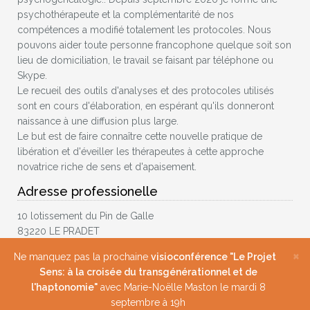
psychothérapeute et la complémentarité de nos
compétences a modifié totalement les protocoles. Nous
pouvons aider toute personne francophone quelque soit son
lieu de domiciliation, le travail se faisant par téléphone ou
Skype.
Le recueil des outils d'analyses et des protocoles utilisés
sont en cours d'élaboration, en espérant qu'ils donneront
naissance à une diffusion plus large.
Le but est de faire connaître cette nouvelle pratique de
libération et d'éveiller les thérapeutes à cette approche
novatrice riche de sens et d'apaisement.
Adresse professionelle
10 lotissement du Pin de Galle
83220 LE PRADET
France
×
Ne manquez pas la prochaine
visioconférence "Le Projet
Téléphone(s)
Sens: à la croisée du transgénérationnel et de
l'haptonomie"
avec Marie-Noëlle Maston le mardi 8
0660893974
septembre à 19h