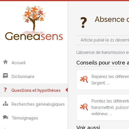
Absence d
Article pubié le 21 décem
L’absence de transmission es
Conseils pour votre 
Accueil
Repérez les différen
Dictionnaire
l’argent, ...
Questions et hypothèses
Pointez les différe
Recherches généalogiques
transmettre), pulsi
extérieur, ...
Témoignages
Voir aussi