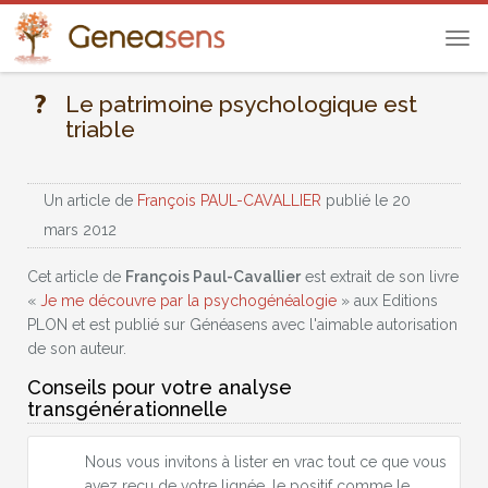
Tog
navi
Le patrimoine psychologique est
triable
Un article de
François PAUL-CAVALLIER
publié le 20
mars 2012
Cet article de
François Paul-Cavallier
est extrait de son livre
«
Je me découvre par la psychogénéalogie
» aux Editions
PLON et est publié sur Généasens avec l'aimable autorisation
de son auteur.
Conseils pour votre analyse
transgénérationnelle
Nous vous invitons à lister en vrac tout ce que vous
avez reçu de votre lignée, le positif comme le