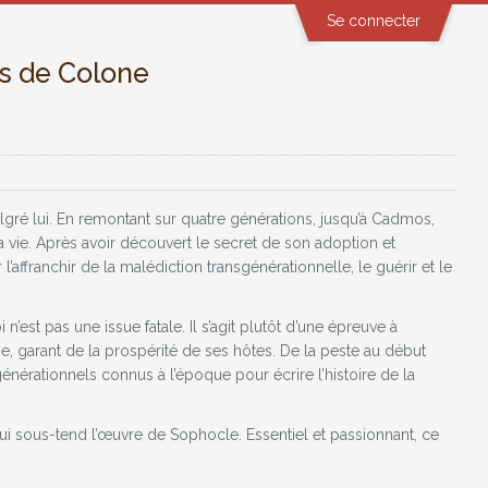
Se connecter
s de Colone
algré lui. En remontant sur quatre générations, jusqu’à Cadmos,
a vie. Après avoir découvert le secret de son adoption et
affranchir de la malédiction transgénérationnelle, le guérir et le
est pas une issue fatale. Il s’agit plutôt d’une épreuve à
e, garant de la prospérité de ses hôtes. De la peste au début
nérationnels connus à l’époque pour écrire l’histoire de la
ui sous-tend l’œuvre de Sophocle. Essentiel et passionnant, ce