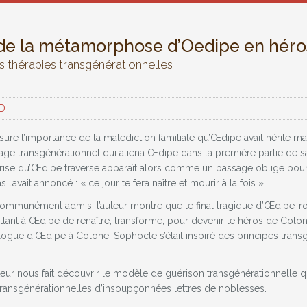
de la métamorphose d’Oedipe en héro
 thérapies transgénérationnelles
RD
esuré l’importance de la malédiction familiale qu’Œdipe avait hérité m
ritage transgénérationnel qui aliéna Œdipe dans la première partie de s
 crise qu’Œdipe traverse apparaît alors comme un passage obligé pour l’
s l’avait annoncé : « ce jour te fera naître et mourir à la fois ».
ommunément admis, l’auteur montre que le final tragique d’Œdipe-roi n’
ettant à Œdipe de renaître, transformé, pour devenir le héros de Colon
ogue d’Œdipe à Colone, Sophocle s’était inspiré des principes transgé
teur nous fait découvrir le modèle de guérison transgénérationnelle q
transgénérationnelles d’insoupçonnées lettres de noblesses.