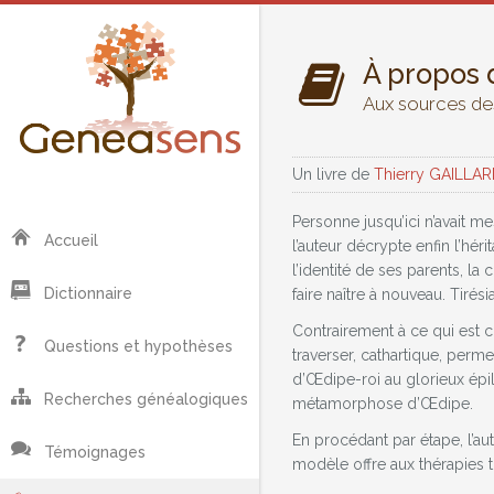
À propos 
Aux sources des
Un livre de
Thierry GAILLA
Personne jusqu’ici n’avait m
Accueil
l’auteur décrypte enfin l’hé
l’identité de ses parents, la
Dictionnaire
faire naître à nouveau. Tirésia
Contrairement à ce qui est c
Questions et hypothèses
traverser, cathartique, perm
d’Œdipe-roi au glorieux épil
Recherches généalogiques
métamorphose d’Œdipe.
En procédant par étape, l’au
Témoignages
modèle offre aux thérapies 