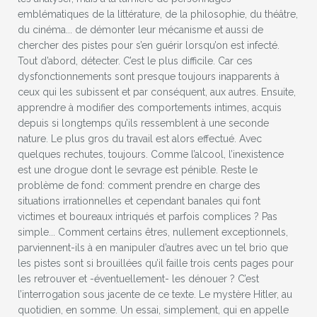
emblématiques de la littérature, de la philosophie, du théâtre,
du cinéma... de démonter leur mécanisme et aussi de
chercher des pistes pour s’en guérir lorsqu’on est infecté.
Tout d’abord, détecter. C’est le plus difficile. Car ces
dysfonctionnements sont presque toujours inapparents à
ceux qui les subissent et par conséquent, aux autres. Ensuite,
apprendre à modifier des comportements intimes, acquis
depuis si longtemps qu’ils ressemblent à une seconde
nature. Le plus gros du travail est alors effectué. Avec
quelques rechutes, toujours. Comme l’alcool, l’inexistence
est une drogue dont le sevrage est pénible. Reste le
problème de fond: comment prendre en charge des
situations irrationnelles et cependant banales qui font
victimes et boureaux intriqués et parfois complices ? Pas
simple... Comment certains êtres, nullement exceptionnels,
parviennent-ils à en manipuler d’autres avec un tel brio que
les pistes sont si brouillées qu’il faille trois cents pages pour
les retrouver et -éventuellement- les dénouer ? C’est
l’interrogation sous jacente de ce texte. Le mystère Hitler, au
quotidien, en somme. Un essai, simplement, qui en appelle