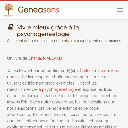
Tog
navi
Vivre mieux grâce à la
psychogénéalogie
Comment donner du sens à notre histoire pour devenir nous-mêmes
Un livre de
Chantal RIALLAND
J’ai eu le bonheur de publier en 1994 «
Cette famille qui vit en
nous
». Ce livre explique l’influence de notre famille en
utilisant de très nombreux exemples. Il décrit les
mécanismes de
la psychogénéalogie
et expose les trois
étapes fondamentales de celles-ci: les projections dont nous
faisons l’objet dès notre conception, les identifications que
nous élaborons lors de notre enfance et de notre
adolescence, les répétitions par scénarii ou contre scénarii
que nous effectuons à l’âge adulte. Ensuite, cet ouvrage
explique comment utiliser au mieux les éléments positifs et