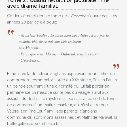
Tome 2 : Quand révolution picturale rime
avec drame familial.
Ce deuxième et dernier tome de
L'Ecorché
s'ouvre dans les
années 20 par ce dialogue:
- Monsieur Paulin... Excusez mon beau-frère : il n'a pas la
moindre idée de ce qui vous liait vraiment
aux Maraval...
- Parce que vous, Monsieur Dubreuil, vous le savez?
- C'est-à-dire...
Et nous voilà de retour vingt ans auparavant pour tâcher de
comprendre comment, à l'orée du XXe siècle, Tristan Paulin,
un peintre souffrant d'une difformité qui lui fait porter en
permanence un masque sur le bas du visage, survit aux
assauts du destin : le mystère sur sa naissance sert de fonds
de commerce à un maître-chanteur, qui n'est autre que
Valère, son "meilleur" ami ; ses parents, d'anciens
communards, sont morts assassinés ; et Mathilde Maraval, la
belle galeriste, se refuse à lui...