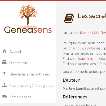
Les secret
Un livre de
Martine LANI-BA
Pourquoi avons-nous parfois 
Serions-nous, à notre insu,
Accueil
Mais si nos ancêtres nous 
Et si cette
transmission
, dit
Dictionnaire
Et si nous la pensions à l’en
Une étude sur le poids que l
Questions et hypothèses
L'auteur
Recherches généalogiques
Martine Lani-Bayle
est psyc
Références
Témoignages
Les secrets de famille