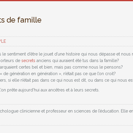
s de famille
YLE
le sentiment d’être le jouet d’une histoire qui nous dépasse et nous 
 porteurs de
secrets
anciens qui auraient été tus dans la famille?
marquaient certes bel et bien, mais pas comme nous le pensons?
e « de génération en génération », n’était pas ce que l’on croit?
vers, si elle n’était pas dans ce qui nous est dit, ou dans ce qui nous
’on prête aujourd’hui aux ancêtres et à leurs secrets.
hologue clinicienne et professeur en sciences de l’éducation. Elle en