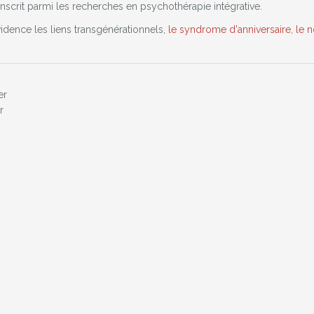
'inscrit parmi les recherches en psychothérapie intégrative.
vidence les liens transgénérationnels,
le syndrome d'anniversaire
,
le n
er
r