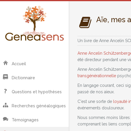
Aïe, mes a
Un livre de
Anne Ancelin 
Anne Ancelin Schützenberg
été directeur pendant une vi
Accueil
Anne Ancelin Schützenberger 
transgénérationnelle
psychog
Dictionnaire
En langage courant, ceci si
passé de nos aïeux.
Questions et hypothèses
C'est une sorte de
loyauté i
Recherches généalogiques
événements douloureux.
Nous sommes moins libres que
Témoignages
comprenant les liens comple