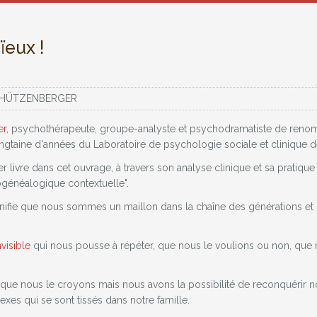
ïeux !
SCHÜTZENBERGER
er
, psychothérapeute, groupe-analyste et psychodramatiste de renomm
ngtaine d'années du Laboratoire de psychologie sociale et clinique de
livre dans cet ouvrage, à travers son analyse clinique et sa pratique
énéalogique contextuelle".
gnifie que nous sommes un maillon dans la chaîne des générations et 
nvisible
qui nous pousse à répéter, que nous le voulions ou non, que 
 nous le croyons mais nous avons la possibilité de reconquérir notre 
xes qui se sont tissés dans notre famille.