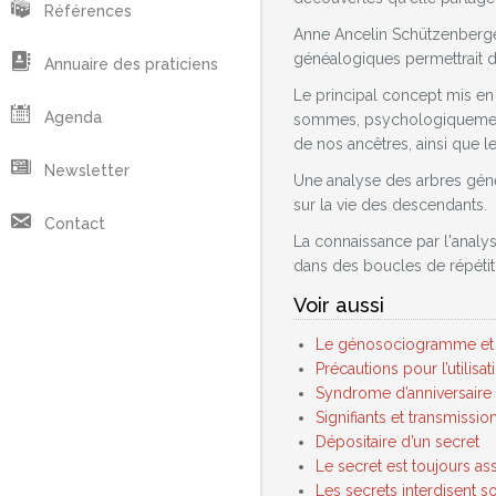
Références
Anne Ancelin Schützenberger 
généalogiques permettrait d
Annuaire des praticiens
Le principal concept mis en
Agenda
sommes, psychologiquement, la
de nos ancêtres, ainsi que l
Newsletter
Une analyse des arbres géné
sur la vie des descendants.
Contact
La connaissance par l'analysa
dans des boucles de répétitio
Voir aussi
Le génosociogramme et l
Précautions pour l’utili
Syndrome d’anniversaire
Signifiants et transmissio
Dépositaire d’un secret
Le secret est toujours as
Les secrets interdisent so