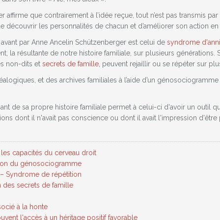
affirme que contrairement à l’idée reçue, tout n’est pas transmis par 
e découvrir les personnalités de chacun et d’améliorer son action e
 avant par Anne Ancelin Schützenberger est celui de
syndrome d'anni
 résultante de notre histoire familiale, sur plusieurs générations. Sel
es non-dits et
secrets de famille
, peuvent rejaillir ou se répéter sur p
alogiques, et des archives familiales à l’aide d’un génosociogramme
nt de sa propre histoire familiale permet à celui-ci d'avoir un outil qui
ns dont il n'avait pas conscience ou dont il avait l'impression d'être 
es capacités du cerveau droit
sation du génosociogramme
 – Syndrome de répétition
n des secrets de famille
socié à la honte
uvent l'accès à un héritage positif favorable