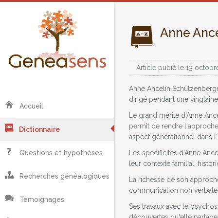
Anne Ance
Article pubié le 13 octobr
Anne Ancelin Schützenberger
dirigé pendant une vingtaine
Accueil
Le grand mérite d'Anne Ancel
permit de rendre l'approche
Dictionnaire
aspect générationnel dans l'h
Les spécificités d'Anne Ance
Questions et hypothèses
leur contexte familial, histo
Recherches généalogiques
La richesse de son approche 
communication non verbale (
Témoignages
Ses travaux avec le psycho
découvertes qu'elle partage 