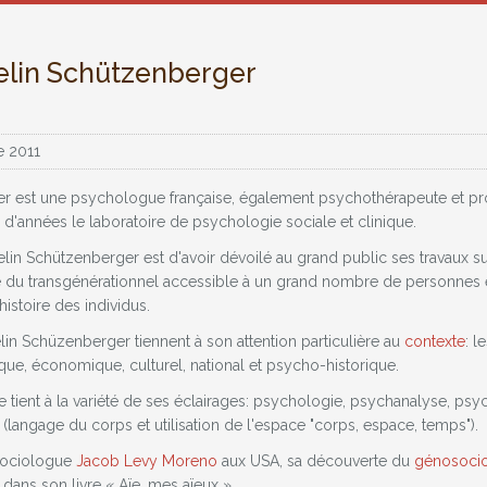
lin Schützenberger
e 2011
 est une psychologue française, également psychothérapeute et profes
 d'années le laboratoire de psychologie sociale et clinique.
in Schützenberger est d'avoir dévoilé au grand public ses travaux su
 du transgénérationnel accessible à un grand nombre de personnes e
istoire des individus.
lin Schüzenberger tiennent à son attention particulière au
contexte
: l
rique, économique, culturel, national et psycho-historique.
tient à la variété de ses éclairages: psychologie, psychanalyse, psych
langage du corps et utilisation de l'espace "corps, espace, temps").
sociologue
Jacob Levy Moreno
aux USA, sa découverte du
génosoci
dans son livre « Aïe, mes aïeux ».