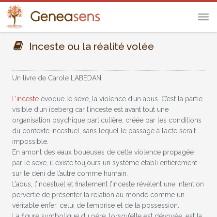
Tog
navi
Inceste ou la réalité volée
Un livre de
Carole LABEDAN
L’inceste
évoque le sexe, la violence d’un abus. C’est la partie
visible d’un iceberg car l’inceste est avant tout une
organisation psychique particulière, créée par les conditions
du contexte incestuel, sans lequel le passage à l’acte serait
impossible.
En amont des eaux boueuses de cette violence propagée
par le sexe, il existe toujours un système établi entièrement
sur le déni de l’autre comme humain.
L’abus, l’incestuel et finalement l’inceste révèlent une intention
pervertie de présenter la relation au monde comme un
véritable enfer, celui de l’emprise et de la possession.
La figure symbolique du père, lorsqu’elle est dévoyée, est la