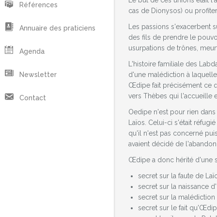
Le but de ces unions était l
Références
cas de Dionysos) ou profiter
Les passions s'exacerbent su
Annuaire des praticiens
des fils de prendre le pouvo
usurpations de trônes, meurt
Agenda
L'histoire familiale des Lab
Newsletter
d'une malédiction à laquelle
Œdipe fait précisément ce qu'
vers Thèbes qui l'accueille 
Contact
Oedipe n'est pour rien dans l'
Laïos. Celui-ci s'était réfugi
qu'il n'est pas concerné pui
avaient décidé de l'abandon
Œdipe a donc hérité d'une
secret sur la faute de Laï
secret sur la naissance 
secret sur la malédiction 
secret sur le fait qu'Œdi