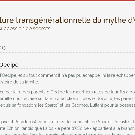
ture transgénérationnelle du mythe d
succession de secrets
015
d'Oedipe
’Oedipe, et surtout comment il n'a pas pu échapper ni faire échapper se
istoire de sa famille.
par faire des parents d’Oedipe les meurtriers ratés de leur fils a pou
 famille nous éclaire sur la « malédiction». Laïos et Jocaste, les pare
puis sa fondation: les Spartoï et les Cadmos. Luttant pour la possessio
ve et Polydoros) épousent des descendants de Spartoï. Jocaste - la 
te Echion, tandis que Laïos -le père d’Œdipe - appartient à la branc