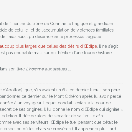
t de l’ héritier du trône de Corinthe le tragique et grandiose
de de celui-ci, et de l'accumulation de violences familiales
t de Laïos aurait pu désamorcer le processus tragique.
beaucoup plus larges que celles des désirs d'Œdipe
. Il ne s'agit
st pas coupable mais surtout héritier d'une lourde histoire
 dans son livre
L'homme aux statues
….
 d'Apollon), que, s'ils avaient un fils, ce dernier tuerait son père
’abandonner ce dernier sur le Mont Cithéron après lui avoir percé
confier à un voyageur. Lequel conduit l'enfant à la cour de
 secret de ses origines. Il lui donne le nom d’Œdipe qui signifie «
diction. Il décide alors de s'écarter de sa famille afin
homme avec ses serviteurs. Œdipe le tue, pensant que c’était le
intersection où les chars se croisèrent). Il apprendra plus tard