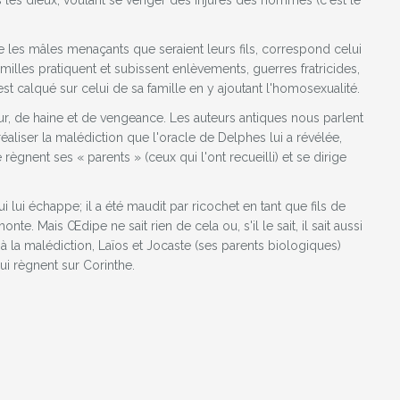
is les dieux, voulant se venger des injures des hommes (c'est le
re les mâles menaçants que seraient leurs fils, correspond celui
milles pratiquent et subissent enlèvements, guerres fratricides,
 calqué sur celui de sa famille en y ajoutant l'homosexualité.
ur, de haine et de vengeance. Les auteurs antiques nous parlent
éaliser la malédiction que l'oracle de Delphes lui a révélée,
 règnent ses « parents » (ceux qui l'ont recueilli) et se dirige
qui lui échappe; il a été maudit par ricochet en tant que fils de
onte. Mais Œdipe ne sait rien de cela ou, s'il le sait, il sait aussi
 à la malédiction, Laïos et Jocaste (ses parents biologiques)
i règnent sur Corinthe.