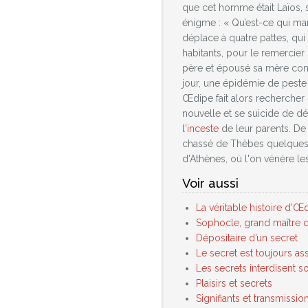
que cet homme était Laïos, s
énigme : « Qu’est-ce qui mar
déplace à quatre pattes, qui
habitants, pour le remercier
père et épousé sa mère comme
jour, une épidémie de peste
Œdipe fait alors rechercher 
nouvelle et se suicide de d
l'inceste
de leur parents. De 
chassé de Thèbes quelques an
d'Athènes, où l'on vénère les
Voir aussi
La véritable histoire d'
Sophocle, grand maître d
Dépositaire d’un secret
Le secret est toujours as
Les secrets interdisent so
Plaisirs et secrets
Signifiants et transmissio