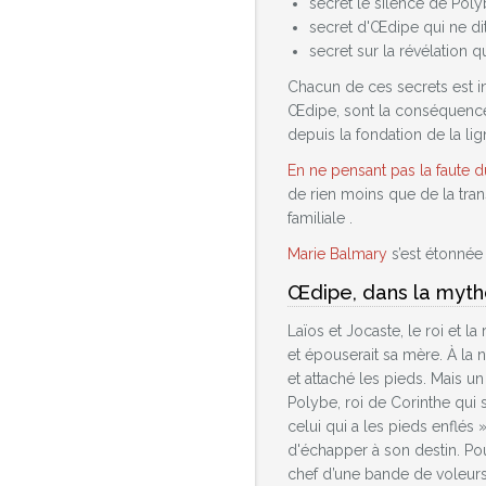
secret le silence de Poly
secret d'Œdipe qui ne dit
secret sur la révélation qui
Chacun de ces secrets est ind
Œdipe, sont la conséquence d
depuis la fondation de la li
En ne pensant pas la faute 
de rien moins que de la tran
familiale .
Marie Balmary
s’est étonnée 
Œdipe, dans la myth
Laïos et Jocaste, le roi et la
et épouserait sa mère. À la 
et attaché les pieds. Mais u
Polybe, roi de Corinthe qui s
celui qui a les pieds enflés 
d'échapper à son destin. Pou
chef d’une bande de voleurs (