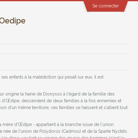
Se connecter
’Oedipe
s enfants à la malédiction qui pesait sur eux, il est
r origine la haine de Dionysos à l'égard de la famille des
nts d’Œdipe, descendent de deux familles à la fois ennemies et
n d'un même territoire, ces familles se haïssent et s'allient tout
mère d’Œdipe - appartient à la branche issue de l'union
he née de l'union de Polydoros (Cadmos) et de la Sparte Nyctéïs.