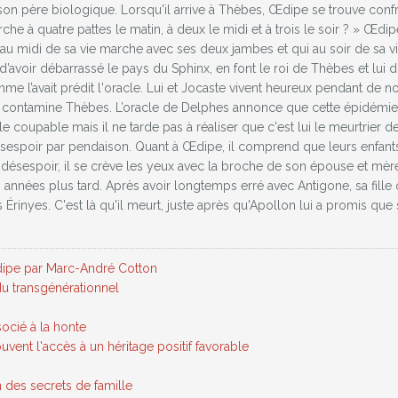
on père biologique. Lorsqu'il arrive à Thèbes, Œdipe se trouve confro
che à quatre pattes le matin, à deux le midi et à trois le soir ? » Œdi
 au midi de sa vie marche avec ses deux jambes et qui au soir de sa vie
 d’avoir débarrassé le pays du Sphinx, en font le roi de Thèbes et lui
 l’avait prédit l'oracle. Lui et Jocaste vivent heureux pendant de n
 contamine Thèbes. L’oracle de Delphes annonce que cette épidémie 
le coupable mais il ne tarde pas à réaliser que c'est lui le meurtrier
ésespoir par pendaison. Quant à Œdipe, il comprend que leurs enfants
désespoir, il se crève les yeux avec la broche de son épouse et mère 
nées plus tard. Après avoir longtemps erré avec Antigone, sa fille qui 
 Érinyes. C'est là qu'il meurt, juste après qu'Apollon lui a promis que
Œdipe par Marc-André Cotton
u transgénérationnel
socié à la honte
uvent l'accès à un héritage positif favorable
n des secrets de famille